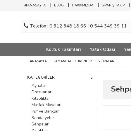
ANASAYFA
BLOG
HAKKIMIZDA
SİPARİŞ TAKİP
Telefon : 0 312 348 18 66 | 0 544 349 39 11
Koltuk Takımları
Yatak Odası
Ye
ANASAYFA
TAMAMLAYICI ÜRÜNLER
SEHPALAR
KATEGORİLER
Aynalar
Sehp
Dresuarlar
Kitaplıklar
Mutfak Masaları
Puf ve Banklar
Sandalyeler
Sehpalar
Yataklar