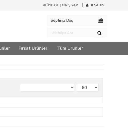
ÜYE OL | GİRİŞ YAP
HESABIM
Septiniz Boş
ünler
Fırsat Ürünleri
Tüm Ürünler